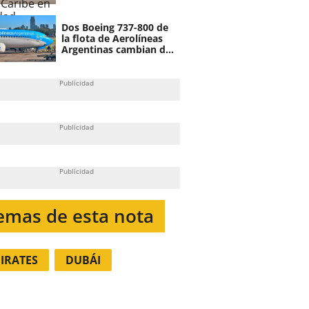
Dos Boeing 737-800 de
la flota de Aerolíneas
Argentinas cambian de
dueño
emas de esta nota
IRATES
DUBÁI