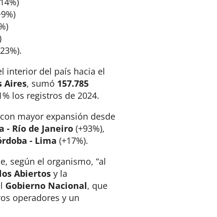
+14%)
+9%)
%)
)
+23%).
 interior del país hacia el
 Aires
, sumó
157.785
% los registros de 2024
.
es con mayor expansión desde
 - Río de Janeiro
(+93%),
órdoba - Lima
(+17%)
.
e, según el organismo, “al
los Abiertos
y la
el
Gobierno Nacional
, que
vos operadores y un