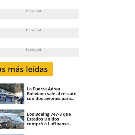
as más leídas
La Fuerza Aérea
Boliviana sale al rescate
con dos aviones para
atender demanda de
vuelos por fin de año
Los Boeing 747-8 que
Estados Unidos
compró a Lufthansa
serán canibalizados