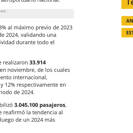
T
AN
8% al máximo previo de 2023
ES
 de 2024, validando una
ividad durante todo el
e realizaron
33.914
en noviembre, de los cuales
nto internacional,
y 12% respectivamente en
riodo de 2024
.
bilizó
3.045.100 pasajeros
,
 reafirmó la tendencia al
a luego de un 2024 más