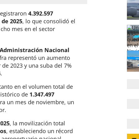
registraron
4.392.597
 de 2025
, lo que consolidó el
dicho mes en el sector
Administración Nacional
cifra representó un aumento
or de 2023 y una suba del 7%
4
.
tanto en el volumen total de
istórico de
1.347.497
ra un mes de noviembre, un
or
.
2025
, la movilización total
ros
, estableciendo un récord
 aeroportuario nacional
.